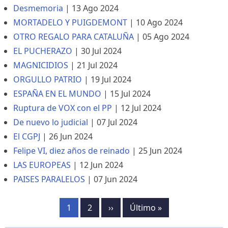
Desmemoria
|
13 Ago 2024
MORTADELO Y PUIGDEMONT
|
10 Ago 2024
OTRO REGALO PARA CATALUÑA
|
05 Ago 2024
EL PUCHERAZO
|
30 Jul 2024
MAGNICIDIOS
|
21 Jul 2024
ORGULLO PATRIO
|
19 Jul 2024
ESPAÑA EN EL MUNDO
|
15 Jul 2024
Ruptura de VOX con el PP
|
12 Jul 2024
De nuevo lo judicial
|
07 Jul 2024
El CGPJ
|
26 Jun 2024
Felipe VI, diez años de reinado
|
25 Jun 2024
LAS EUROPEAS
|
12 Jun 2024
PAISES PARALELOS
|
07 Jun 2024
Paginación
Página
1
Página
2
Siguiente
››
Última
Último »
página
página