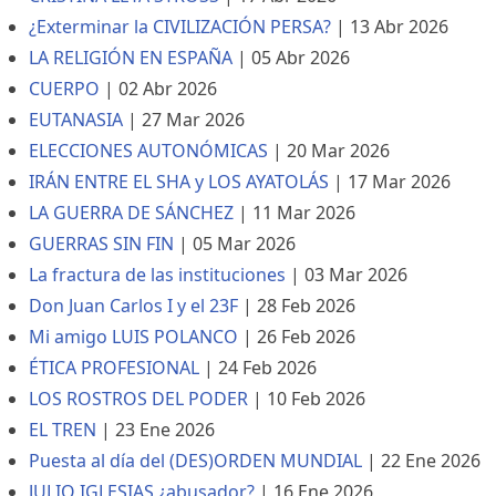
¿Exterminar la CIVILIZACIÓN PERSA?
|
13 Abr 2026
LA RELIGIÓN EN ESPAÑA
|
05 Abr 2026
CUERPO
|
02 Abr 2026
EUTANASIA
|
27 Mar 2026
ELECCIONES AUTONÓMICAS
|
20 Mar 2026
IRÁN ENTRE EL SHA y LOS AYATOLÁS
|
17 Mar 2026
LA GUERRA DE SÁNCHEZ
|
11 Mar 2026
GUERRAS SIN FIN
|
05 Mar 2026
La fractura de las instituciones
|
03 Mar 2026
Don Juan Carlos I y el 23F
|
28 Feb 2026
Mi amigo LUIS POLANCO
|
26 Feb 2026
ÉTICA PROFESIONAL
|
24 Feb 2026
LOS ROSTROS DEL PODER
|
10 Feb 2026
EL TREN
|
23 Ene 2026
Puesta al día del (DES)ORDEN MUNDIAL
|
22 Ene 2026
JULIO IGLESIAS ¿abusador?
|
16 Ene 2026