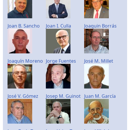
Joan B. Sancho
Joan I. Culla
Joaquin Borrás
Joaquín Moreno
Jorge Fuentes
José M. Millet
José V. Gómez
Josep M. Guinot
Juan M. García