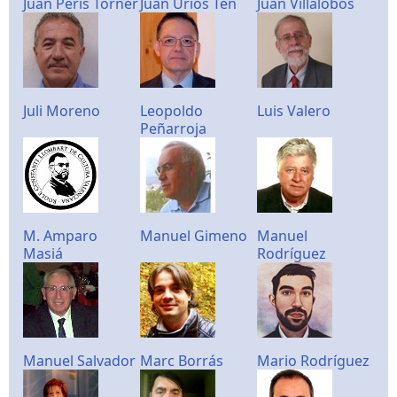
Juan Peris Torner
Juan Urios Ten
Juan Villalobos
Juli Moreno
Leopoldo
Luis Valero
Peñarroja
M. Amparo
Manuel Gimeno
Manuel
Masiá
Rodríguez
Manuel Salvador
Marc Borrás
Mario Rodríguez