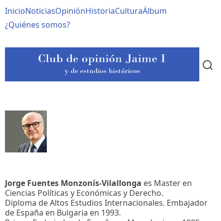
Pasar
Navegación
Inicio
Noticias
Opinión
Historia
Cultura
Álbum
al
contenido
principal
¿Quiénes somos?
principal
Jorge Fuentes Monzonís-Vilallonga
es Master en
Ciencias Políticas y Económicas y Derecho.
Diploma de Altos Estudios Internacionales. Embajador
de España en Bulgaria en 1993.