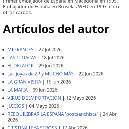
Primer Embajador de España en Macedonia en 1995.
Embajador de España en Bruselas WEU en 1997, entre
otros cargos.
Artículos del autor
MIGRANTES
|
27 Jul 2026
LAS CLOACAS
|
18 Jul 2026
EL DELATOR
|
29 Jun 2026
Las joyas de ZP y MUCHO MÁS
|
22 Jun 2026
LA GRAN VISITA
|
15 Jun 2026
LA MAFIA
|
09 Jun 2026
VIRUS DE IMPORTACIÓN
|
12 Mayo 2026
JUICIOS
|
04 Mayo 2026
REEQUILIBRAR LA ESPAÑA 'postsanchista'
|
24 Abr
2026
CRISTINA LEYA STROSS
|
17 Abr 2026