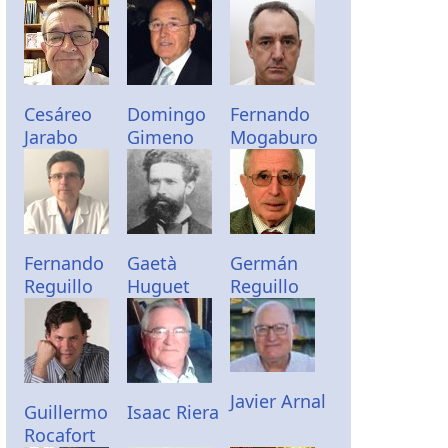
Cesáreo
Domingo
Fernando
Jarabo
Gimeno
Mogaburo
Fernando
Gaetà
Germán
Reguillo
Huguet
Reguillo
Javier Arnal
Guillermo
Isaac Riera
Rocafort