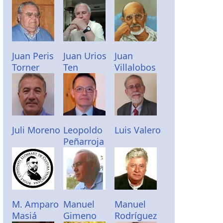
Juan Peris
Juan Urios
Juan
Torner
Ten
Villalobos
Juli Moreno
Leopoldo
Luis Valero
Peñarroja
M. Amparo
Manuel
Manuel
Masiá
Gimeno
Rodríguez