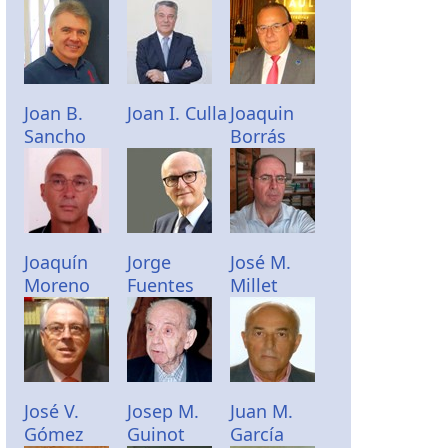
Joan B.
Joan I. Culla
Joaquin
Sancho
Borrás
Joaquín
Jorge
José M.
Moreno
Fuentes
Millet
José V.
Josep M.
Juan M.
Gómez
Guinot
García