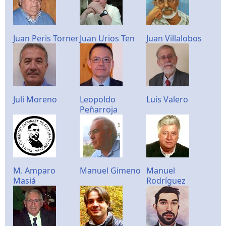
Juan Peris Torner
Juan Urios Ten
Juan Villalobos
Juli Moreno
Leopoldo
Luis Valero
Peñarroja
M. Amparo
Manuel Gimeno
Manuel
Masiá
Rodríguez