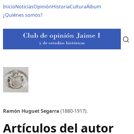
Pasar
Navegación
Inicio
Noticias
Opinión
Historia
Cultura
Álbum
al
contenido
principal
¿Quiénes somos?
principal
Ramón Huguet Segarra
(1880-1917).
Artículos del autor