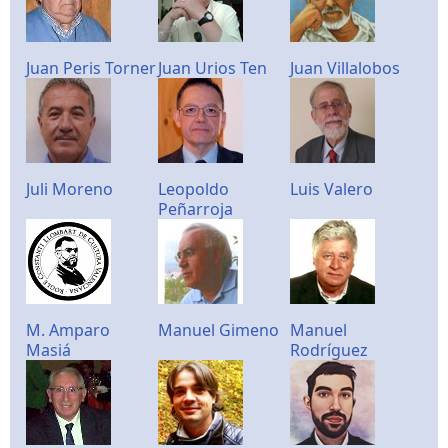
Juan Peris Torner
Juan Urios Ten
Juan Villalobos
Juli Moreno
Leopoldo
Luis Valero
Peñarroja
M. Amparo
Manuel Gimeno
Manuel
Masiá
Rodríguez