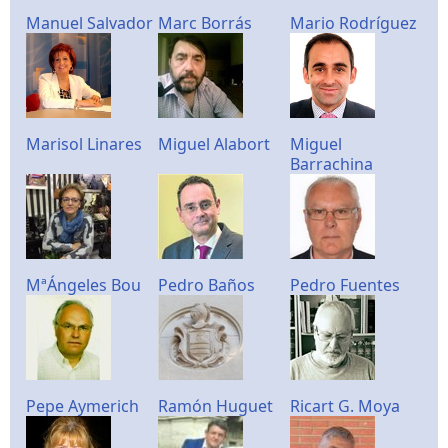
Manuel Salvador
Marc Borrás
Mario Rodríguez
Marisol Linares
Miguel Alabort
Miguel
Barrachina
MªÁngeles Bou
Pedro Baños
Pedro Fuentes
Pepe Aymerich
Ramón Huguet
Ricart G. Moya