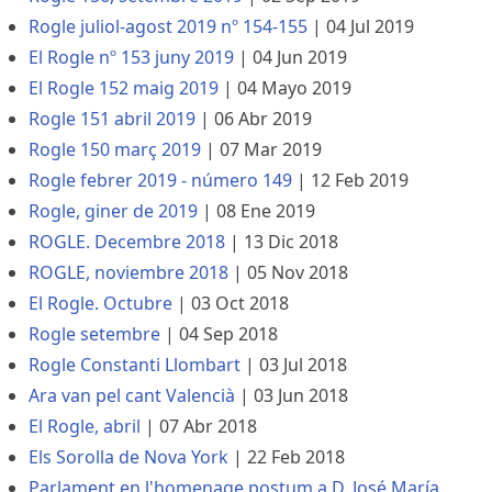
Rogle juliol-agost 2019 nº 154-155
|
04 Jul 2019
El Rogle nº 153 juny 2019
|
04 Jun 2019
El Rogle 152 maig 2019
|
04 Mayo 2019
Rogle 151 abril 2019
|
06 Abr 2019
Rogle 150 març 2019
|
07 Mar 2019
Rogle febrer 2019 - número 149
|
12 Feb 2019
Rogle, giner de 2019
|
08 Ene 2019
ROGLE. Decembre 2018
|
13 Dic 2018
ROGLE, noviembre 2018
|
05 Nov 2018
El Rogle. Octubre
|
03 Oct 2018
Rogle setembre
|
04 Sep 2018
Rogle Constanti Llombart
|
03 Jul 2018
Ara van pel cant Valencià
|
03 Jun 2018
El Rogle, abril
|
07 Abr 2018
Els Sorolla de Nova York
|
22 Feb 2018
Parlament en l'homenage postum a D. José María