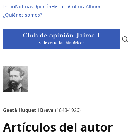
Pasar
Navegación
Inicio
Noticias
Opinión
Historia
Cultura
Álbum
al
contenido
principal
¿Quiénes somos?
principal
Gaetà Huguet i Breva
(1848-1926)
Artículos del autor