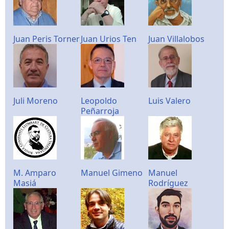
Juan Peris Torner
Juan Urios Ten
Juan Villalobos
Juli Moreno
Leopoldo
Luis Valero
Peñarroja
M. Amparo
Manuel Gimeno
Manuel
Masiá
Rodríguez