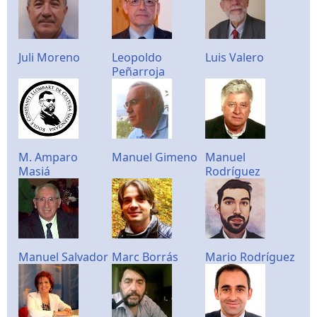
Juli Moreno
Leopoldo
Luis Valero
Peñarroja
M. Amparo
Manuel Gimeno
Manuel
Masiá
Rodríguez
Manuel Salvador
Marc Borrás
Mario Rodríguez