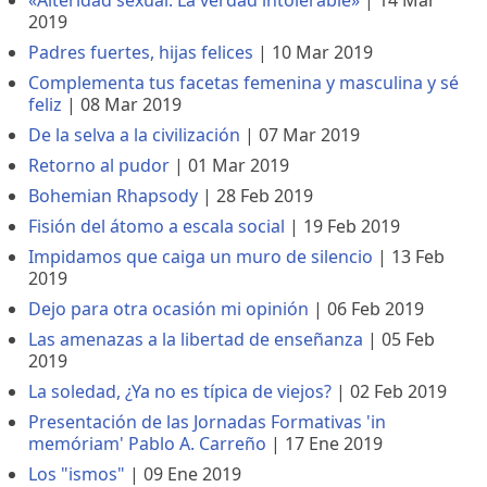
«Alteridad sexual. La verdad intolerable»
|
14 Mar
2019
Padres fuertes, hijas felices
|
10 Mar 2019
Complementa tus facetas femenina y masculina y sé
feliz
|
08 Mar 2019
De la selva a la civilización
|
07 Mar 2019
Retorno al pudor
|
01 Mar 2019
Bohemian Rhapsody
|
28 Feb 2019
Fisión del átomo a escala social
|
19 Feb 2019
Impidamos que caiga un muro de silencio
|
13 Feb
2019
Dejo para otra ocasión mi opinión
|
06 Feb 2019
Las amenazas a la libertad de enseñanza
|
05 Feb
2019
La soledad, ¿Ya no es típica de viejos?
|
02 Feb 2019
Presentación de las Jornadas Formativas 'in
memóriam' Pablo A. Carreño
|
17 Ene 2019
Los "ismos"
|
09 Ene 2019