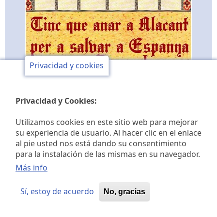
Privacidad y cookies
Privacidad y Cookies:
Utilizamos cookies en este sitio web para mejorar
su experiencia de usuario. Al hacer clic en el enlace
al pie usted nos está dando su consentimiento
Club de opinión y de
para la instalación de las mismas en su navegador.
estudios históricos Jaime I
Más info
Sí, estoy de acuerdo
No, gracias
© 2026 Club de opinión Jaime I, All rights reserved.