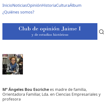
Pasar
Navegación
Inicio
Noticias
Opinión
Historia
Cultura
Álbum
al
contenido
principal
¿Quiénes somos?
principal
Mª Ángeles Bou Escriche
es madre de familia,
Orientadora Familiar, Lda. en Ciencias Empresariales y
profesora