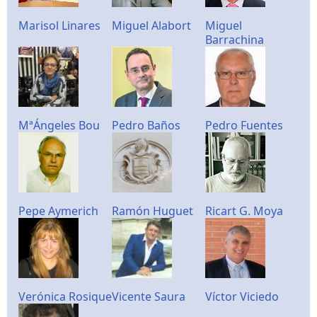
Marisol Linares
Miguel Alabort
Miguel
Barrachina
MªÁngeles Bou
Pedro Baños
Pedro Fuentes
Pepe Aymerich
Ramón Huguet
Ricart G. Moya
Verónica Rosique
Vicente Saura
Víctor Viciedo