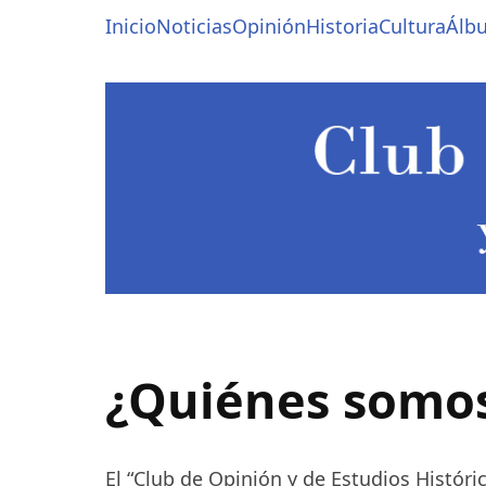
Pasar
Navegación
Inicio
Noticias
Opinión
Historia
Cultura
Álb
al
contenido
principal
principal
¿Quiénes somo
El “Club de Opinión y de Estudios Históri