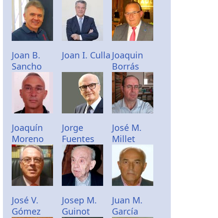
Joan B.
Joan I. Culla
Joaquin
Sancho
Borrás
Joaquín
Jorge
José M.
Moreno
Fuentes
Millet
José V.
Josep M.
Juan M.
Gómez
Guinot
García