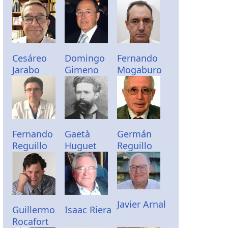
Cesáreo
Domingo
Fernando
Jarabo
Gimeno
Mogaburo
Fernando
Gaetà
Germán
Reguillo
Huguet
Reguillo
Javier Arnal
Guillermo
Isaac Riera
Rocafort