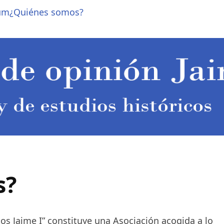
um
¿Quiénes somos?
s?
cos Jaime I” constituye una Asociación acogida a lo