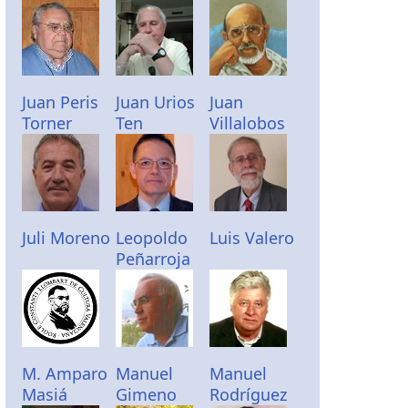
Juan Peris
Juan Urios
Juan
Torner
Ten
Villalobos
Juli Moreno
Leopoldo
Luis Valero
Peñarroja
M. Amparo
Manuel
Manuel
Masiá
Gimeno
Rodríguez