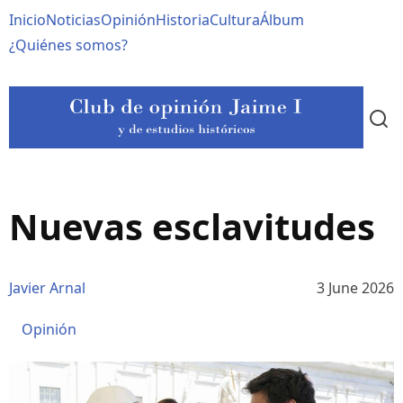
Pasar
Navegación
Inicio
Noticias
Opinión
Historia
Cultura
Álbum
al
contenido
principal
¿Quiénes somos?
principal
Nuevas esclavitudes
Javier Arnal
3 June 2026
Opinión