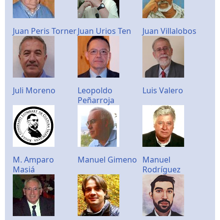
Juan Peris Torner
Juan Urios Ten
Juan Villalobos
Juli Moreno
Leopoldo
Luis Valero
Peñarroja
M. Amparo
Manuel Gimeno
Manuel
Masiá
Rodríguez