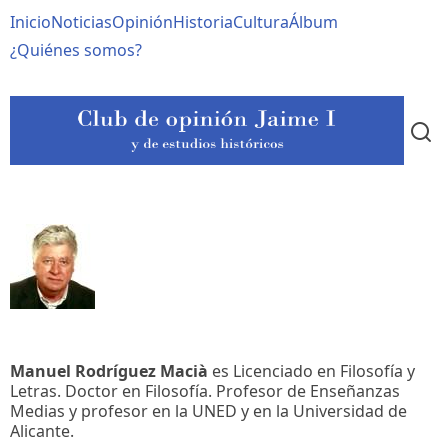
Pasar
Navegación
Inicio
Noticias
Opinión
Historia
Cultura
Álbum
al
contenido
principal
¿Quiénes somos?
principal
Manuel Rodríguez Macià
es Licenciado en Filosofía y
Letras. Doctor en Filosofía. Profesor de Enseñanzas
Medias y profesor en la UNED y en la Universidad de
Alicante.