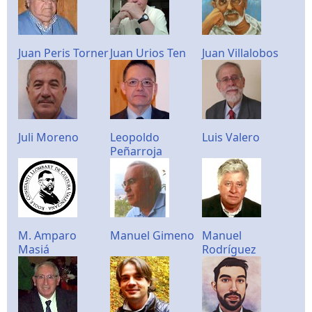
Juan Peris Torner
Juan Urios Ten
Juan Villalobos
Juli Moreno
Leopoldo
Luis Valero
Peñarroja
M. Amparo
Manuel Gimeno
Manuel
Masiá
Rodríguez