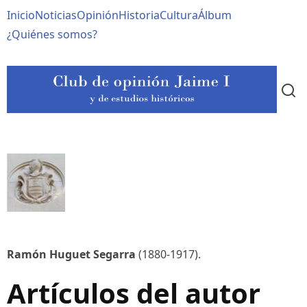
Pasar
Navegación
Inicio
Noticias
Opinión
Historia
Cultura
Álbum
al
contenido
principal
¿Quiénes somos?
principal
Ramón Huguet Segarra
(1880-1917).
Artículos del autor