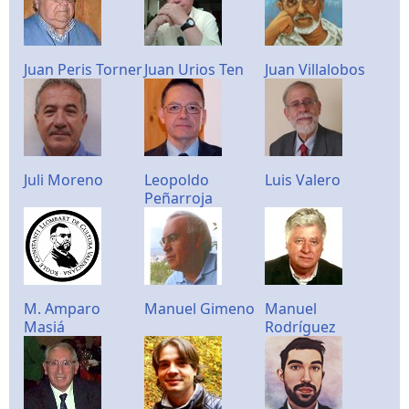
Juan Peris Torner
Juan Urios Ten
Juan Villalobos
Juli Moreno
Leopoldo
Luis Valero
Peñarroja
M. Amparo
Manuel Gimeno
Manuel
Masiá
Rodríguez