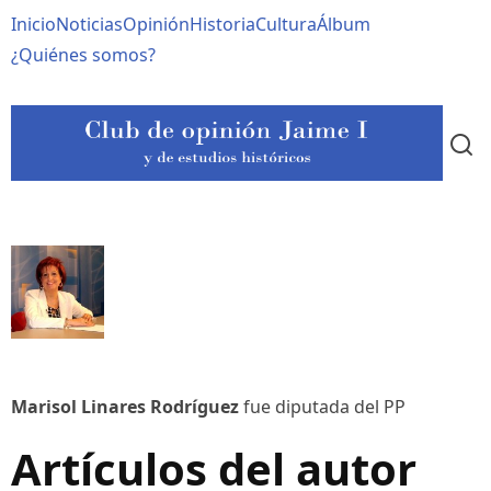
Pasar
Navegación
Inicio
Noticias
Opinión
Historia
Cultura
Álbum
al
contenido
principal
¿Quiénes somos?
principal
Marisol Linares Rodríguez
fue diputada del PP
Artículos del autor