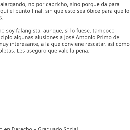
á alargando, no por capricho, sino porque da para
aquí el punto final, sin que esto sea óbice para que lo
s.
no soy falangista, aunque, si lo fuese, tampoco
cipio algunas alusiones a José Antonio Primo de
muy interesante, a la que conviene rescatar, así como
letas. Les aseguro que vale la pena.
do en Derecho y Graduado Social.