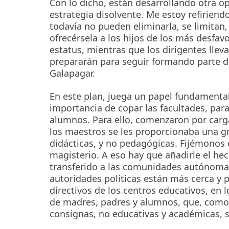
Con lo dicho, están desarrollando otra o
estrategia disolvente. Me estoy refiriend
todavía no pueden eliminarla, se limitan
ofrecérsela a los hijos de los más desfa
estatus, mientras que los dirigentes llev
prepararán para seguir formando parte de 
Galapagar.
En este plan, juega un papel fundamental 
importancia de copar las facultades, para
alumnos. Para ello, comenzaron por carg
los maestros se les proporcionaba una gra
didácticas, y no pedagógicas. Fijémonos 
magisterio. A eso hay que añadirle el h
transferido a las comunidades autónomas,
autoridades políticas están más cerca y 
directivos de los centros educativos, en 
de madres, padres y alumnos, que, como 
consignas, no educativas y académicas, si