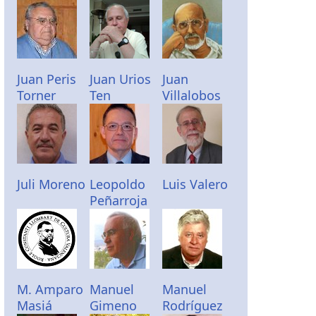
Juan Peris
Juan Urios
Juan
Torner
Ten
Villalobos
Juli Moreno
Leopoldo
Luis Valero
Peñarroja
M. Amparo
Manuel
Manuel
Masiá
Gimeno
Rodríguez