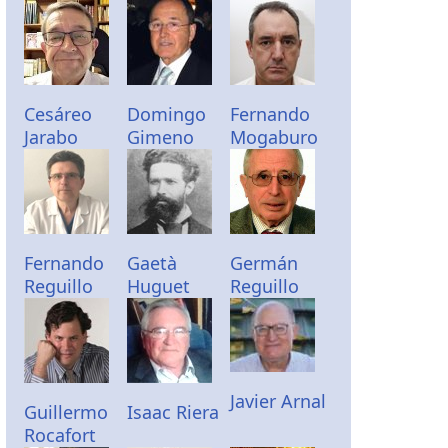
Cesáreo
Domingo
Fernando
Jarabo
Gimeno
Mogaburo
Fernando
Gaetà
Germán
Reguillo
Huguet
Reguillo
Javier Arnal
Guillermo
Isaac Riera
Rocafort