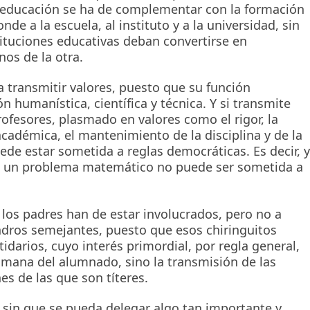
educación se ha de complementar con la formación
de a la escuela, al instituto y a la universidad, sin
tituciones educativas deban convertirse en
nos de la otra.
a transmitir valores, puesto que su función
n humanística, científica y técnica. Y si transmite
profesores, plasmado en valores como el rigor, la
académica, el mantenimiento de la disciplina y de la
ede estar sometida a reglas democráticas. Es decir, y
e un problema matemático no puede ser sometida a
los padres han de estar involucrados, pero no a
ndros semejantes, puesto que esos chiringuitos
darios, cuyo interés primordial, por regla general,
umana del alumnado, sino la transmisión de las
nes de las que son títeres.
, sin que se pueda delegar algo tan importante y