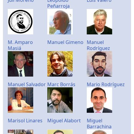
Peñarroja
M. Amparo
Manuel Gimeno
Manuel
Masiá
Rodríguez
Manuel Salvador
Marc Borrás
Mario Rodríguez
Marisol Linares
Miguel Alabort
Miguel
Barrachina