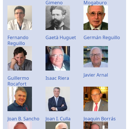
Gimeno
Mogaburo
Fernando
Gaetà Huguet
Germán Reguillo
Reguillo
Javier Arnal
Guillermo
Isaac Riera
Rocafort
Joan B. Sancho
Joan I. Culla
Joaquin Borrás