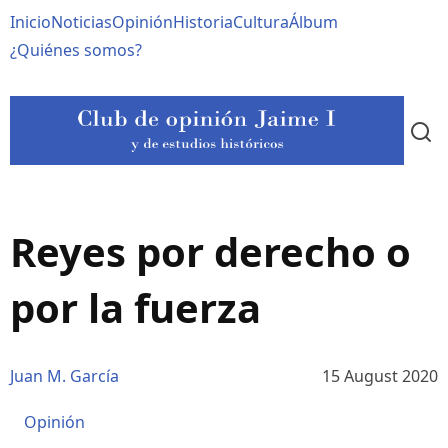
Pasar
Navegación
Inicio
Noticias
Opinión
Historia
Cultura
Álbum
al
contenido
principal
¿Quiénes somos?
principal
Reyes por derecho o
por la fuerza
Juan M. García
15 August 2020
Opinión