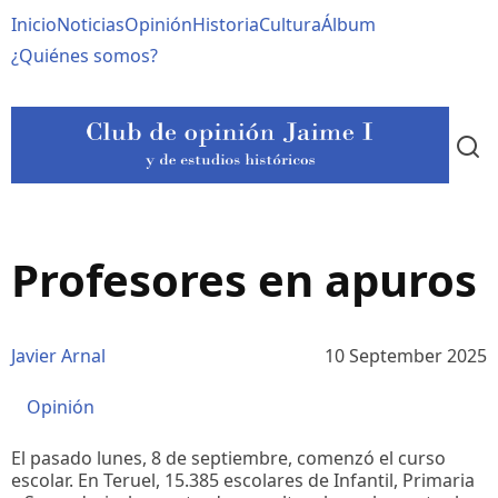
Pasar
Navegación
Inicio
Noticias
Opinión
Historia
Cultura
Álbum
al
contenido
principal
¿Quiénes somos?
principal
Profesores en apuros
Javier Arnal
10 September 2025
Opinión
El pasado lunes, 8 de septiembre, comenzó el curso
escolar. En Teruel, 15.385 escolares de Infantil, Primaria