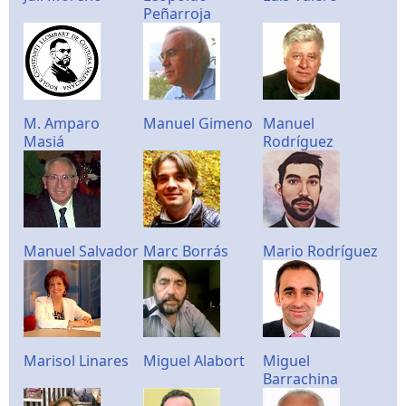
Peñarroja
M. Amparo
Manuel Gimeno
Manuel
Masiá
Rodríguez
Manuel Salvador
Marc Borrás
Mario Rodríguez
Marisol Linares
Miguel Alabort
Miguel
Barrachina