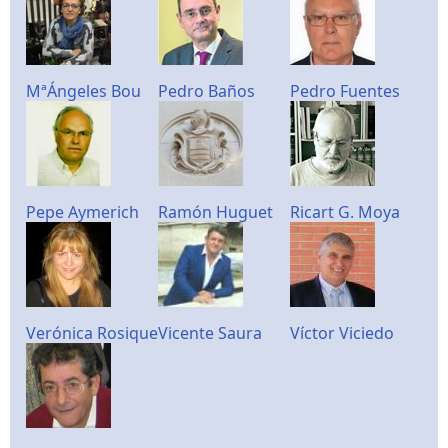
MªÁngeles Bou
Pedro Baños
Pedro Fuentes
Pepe Aymerich
Ramón Huguet
Ricart G. Moya
Verónica Rosique
Vicente Saura
Víctor Viciedo