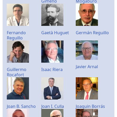
Gimeno
Mogaburo
Fernando
Gaetà Huguet
Germán Reguillo
Reguillo
Javier Arnal
Guillermo
Isaac Riera
Rocafort
Joan B. Sancho
Joan I. Culla
Joaquin Borrás